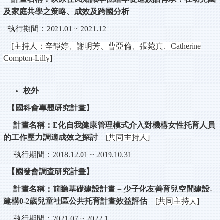
及家庭共學之策
略、成效及
跨國分析
執行期間：
2021.01 ~ 2021.12
[
主持人：辛靜婷、謝明芳、曹亞倫、張菀真、
Catherine
Compton-Lilly]
校外
【國科會專題研究計畫】
計畫名稱：
E
化自我健康管理模式介入對機構女性托育人員
的工作壓力調適
成效之探討
[
共同主持人
]
執行期間：
2018.12.01 ~ 2019.10.31
【國發會調查研究計畫】
計畫名稱：前瞻基礎建設計畫－少子化友善育兒空間建設
-
建構
0-2
歲兒童社
區公共托育計畫效益評估
[
共同主持人
]
執行期間：
2021.07 ~ 2022.1