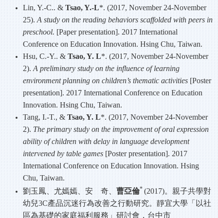
Lin, Y.-C.. &
Tsao, Y.-L
*. (2017, November 24-November
25).
A study on the reading behaviors scaffolded with peers in
preschool.
[Paper presentation]. 2017 International
Conference on Education Innovation. Hsing Chu, Taiwan.
Hsu, C.-Y.. &
Tsao, Y. L
*. (2017, November 24-November
2).
A preliminary study on the influence of learning
environment planning on children’s thematic activities
[Poster
presentation]. 2017 International Conference on Education
Innovation. Hsing Chu, Taiwan.
Tang, I.-T., &
Tsao, Y. L
*. (2017, November 24-November
2).
The primary study on the improvement of oral expression
ability of children with delay in language development
intervened by table games
[Poster presentation]. 2017
International Conference on Education Innovation. Hsing
Chu, Taiwan.
*
劉玉鳳、尤嫣嫣、安 奇、
曹亞倫
(2017)
。親子共學對
幼兒
3C
產品沉迷行為改善之行動研究。靜宜大學「以社
區為基礎的家庭福利服務」研討會，台中市