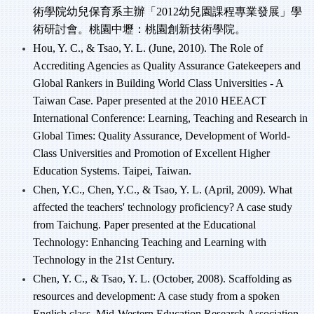
術學院幼兒保育系主辦「
2012
幼兒園課程專業發展」學
術研討會。桃園中壢：桃園創新技術學院。
Hou, Y. C., & Tsao, Y. L. (June, 2010). The Role of
Accrediting Agencies as Quality Assurance Gatekeepers and
Global Rankers in Building World Class Universities - A
Taiwan Case. Paper presented at the 2010 HEEACT
International Conference: Learning, Teaching and Research in
Global Times: Quality Assurance, Development of World-
Class Universities and Promotion of Excellent Higher
Education Systems. Taipei, Taiwan.
Chen, Y.C., Chen, Y.C., & Tsao, Y. L. (April, 2009). What
affected the teachers' technology proficiency? A case study
from Taichung. Paper presented at the Educational
Technology: Enhancing Teaching and Learning with
Technology in the 21st Century.
Chen, Y. C., & Tsao, Y. L. (October, 2008). Scaffolding as
resources and development: A case study from a spoken
English class. Mid-Western Education Research Association