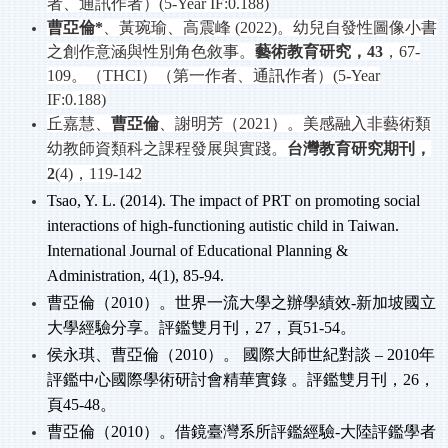
者、通訊作者）
(5-Year IF:0.188)
曹亞倫
*
、黃琬瑜、高震峰
(2022)
。幼兒自發性圖像小書
之創作意涵與性別角色敘事。
藝術教育研究，
43
，
67-
109
。（
THCI
）（第一作者、通訊作者）
(5-Year
IF:0.188)
丘嘉慧、
曹亞倫
、謝明芳（
2021
）。美感融入非藝術類
幼教師資類科之課程發展與實踐。
台灣教育研究期刊，
2
(4)
，
119-142
Tsao, Y. L. (2014). The impact of PRT on promoting social
interactions of high-functioning autistic child in Taiwan.
International Journal of Educational Planning &
Administration, 4(1), 85-94.
曹亞倫（
2010
）。世界一流大學之辦學績效
-
新加坡國立
大學經驗分享。評鑑雙月刊，
27
，頁
51-54
。
侯永琪、曹亞倫（
2010
）。
國際大師世紀對談
– 2010
年
評鑑中心國際學術研討會精華實錄
。評鑑雙月刊，
26
，
頁
45-48
。
曹亞倫（
2010
）。借鏡臺灣系所評鑑經驗
-
大陸評鑑學者