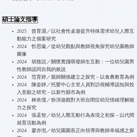
碩士論文指導
2025
曾育湄／以社會性桌遊提升特殊需求幼兒人際互
動能力之個案研
究
2024
忻思璇／從幼兒觀點與教師視角探究幼兒園教師
圖像
2024
胡致誼／關懷實踐萌發師生互動：一位幼兒園男
性教師認同自我
的敘說
2024
范育婷／親師關係建立之探究－以食農教育為例
2024
陳姿靜／托嬰中心主管人員對訪視輔導認知與投
入意願之研究－
以新竹縣市為例
2024
林依儒／扮演遊戲對大班自閉症幼兒情緒理解能
力之探究
2024
張孟智／幼兒人際互動行為表現之初探－以代間
就育活動為例
2024
廖亦湉／幼兒園園長正向領導與教師幸福感之探