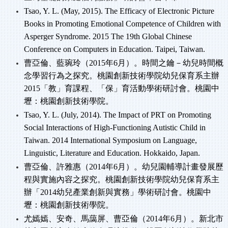
Tsao, Y. L. (May, 2015). The Efficacy of Electronic Picture
Books in Promoting Emotional Competence of Children with
Asperger Syndrome. 2015 The 19th Global Chinese
Conference on Computers in Education. Taipei, Taiwan.
曹亞倫、藍琬玲（
2015
年
6
月）。時間之鑰－幼兒時間概
念學習行為之探究。桃園創新技術學院幼兒保育系主辦
2015
「教」育課程、「保」育活動學術研討會。桃園中
壢：桃園創新技術學院。
Tsao, Y. L. (July, 2014). The Impact of PRT on Promoting
Social Interactions of High-Functioning Autistic Child in
Taiwan. 2014 International Symposium on Language,
Linguistic, Literature and Education. Hokkaido, Japan.
曹亞倫、許雅惠（
2014
年
6
月）。幼兒園輔導計畫發展歷
程與實施內容之探究。桃園創新技術學院幼兒保育系主
辦「
2014
幼兒產業創新與實務」學術研討會。桃園中
壢：桃園創新技術學院。
尤嫣嫣、安奇、馬藹屏、曹亞倫（
2014
年
6
月）。新北市