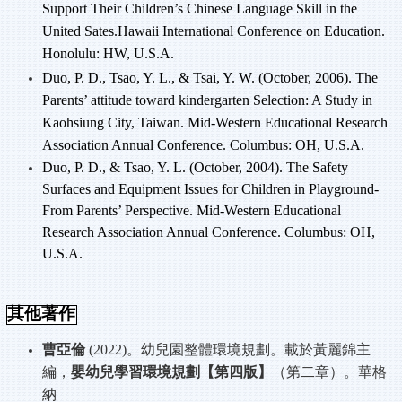
Support Their Children’s Chinese Language Skill in the
United Sates.Hawaii International Conference on Education.
Honolulu: HW, U.S.A.
Duo, P. D., Tsao, Y. L., & Tsai, Y. W. (October, 2006). The
Parents’ attitude toward kindergarten Selection: A Study in
Kaohsiung City, Taiwan. Mid-Western Educational Research
Association Annual Conference. Columbus: OH, U.S.A.
Duo, P. D., & Tsao, Y. L. (October, 2004). The Safety
Surfaces and Equipment Issues for Children in Playground-
From Parents’ Perspective. Mid-Western Educational
Research Association Annual Conference. Columbus: OH,
U.S.A.
其他著作
曹亞倫
(2022)
。幼兒園整體環境規劃。載於黃麗錦主
編，
嬰幼兒學習環境規劃【第四版】
（第二章）。華格
納