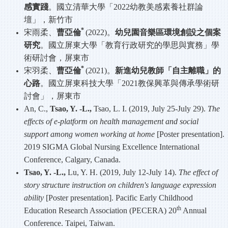
感實踐
。國立清華大學「
2022
幼教美感素養社群論
壇」，新竹市
*
宋雨柔、
曹亞倫
(2022)
。
幼兒園音樂區環境創設之個案
研究
。國立屏東大學「教育行政研究的學思與實務」學
術研討會，屏東市
*
宋羽柔、
曹亞倫
(2021)
。
新進幼兒教師「自主離職」的
心路
。國立屏東科技大學「
2021
教保興革與傳承學術研
討會」，屏東市
An, C.,
Tsao, Y. -L.,
Tsao, L. I. (2019, July 25-July 29).
The
effects of e-platform on health management and social
support among women working at home
[Poster presentation].
2019 SIGMA Global Nursing Excellence International
Conference, Calgary, Canada.
Tsao, Y. -L.,
Lu, Y. H. (2019, July 12-July 14).
The effect of
story structure instruction on children's language expression
ability
[Poster presentation]. Pacific Early Childhood
th
Education Research Association (PECERA) 20
Annual
Conference. Taipei, Taiwan.