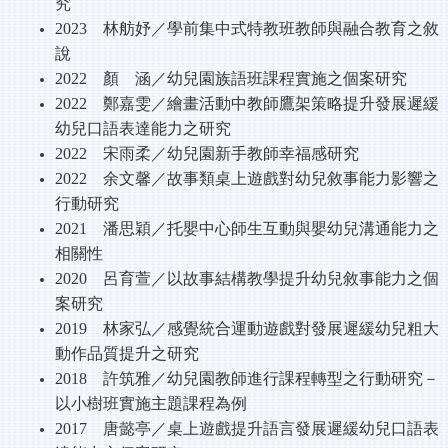
究
2023
林舫妤／學前集中式特教班教師與融合教育之敘
說
2022
顏 涵／幼兒園族語班課程實施之個案研究
2022
鄭嘉雯／繪畫活動中教師鷹架策略提升發展遲緩
幼兒口語表達能
力之研究
2022
宋雨柔／幼兒園新手教師幸福感研究
2022
余文馨／故事類桌上遊戲對幼兒敘事能力影響之
行動研究
2021
潘思穎／托嬰中心師生互動與嬰幼兒溝通能力之
相關性
2020
呂育萱／以故事結構教學提升幼兒敘事能力之個
案研究
2019
林家弘／感覺統合運動遊戲對發展遲緩幼兒粗大
動作品質提升之
研究
2018
許筑雅／幼兒園教師進行課程轉型之行動研究－
以小樹班實施主
題課程為例
2017
唐懿亭／桌上遊戲提升語言發展遲緩幼兒口語表