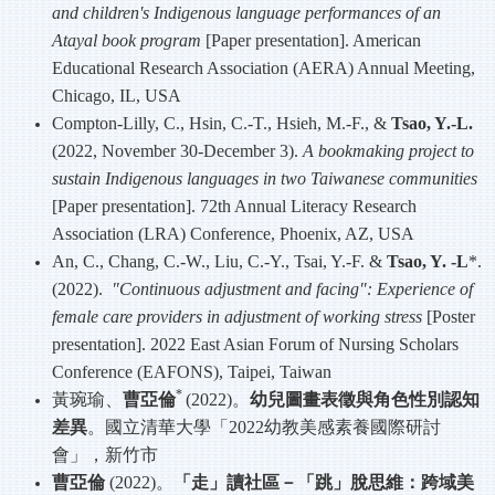
and children's Indigenous language performances of an
Atayal book program
[Paper presentation]. American
Educational Research Association (AERA) Annual Meeting,
Chicago, IL, USA
Compton-Lilly, C., Hsin, C.-T., Hsieh, M.-F., &
Tsao, Y.-L.
(2022, November 30-December 3).
A bookmaking project to
sustain Indigenous languages in two Taiwanese communities
[Paper presentation]. 72th Annual Literacy Research
Association (LRA) Conference, Phoenix, AZ, USA
An, C., Chang, C.-W., Liu, C.-Y., Tsai, Y.-F. &
Tsao, Y. -L
*.
(2022).
"Continuous adjustment and facing": Experience of
female care providers in adjustment of working stress
[Poster
presentation]. 2022 East Asian Forum of Nursing Scholars
Conference (EAFONS), Taipei, Taiwan
*
黃琬瑜、
曹亞倫
(2022)
。
幼兒圖畫表徵與角色性別認知
差異
。國立清華大學「
2022
幼教美感素養國際研討
會」，新竹市
曹亞倫
(2022)
。
「走」讀社區－「跳」脫思維：跨域美