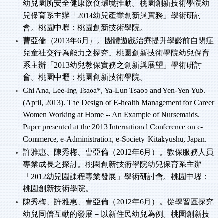
幼兒園所安全健康飲食環境推動。桃園創新技術學院幼
兒保育系主辦「
2014
幼兒產業創新與實務」學術研討
會。桃園中壢：桃園創新技術學院。
曹亞倫（
2013
年
6
月）。團體遊戲治療提升學齡前自閉症
兒童社交行為能力之探究。桃園創新技術學院幼兒保育
系主辦「
2013
幼兒教保實務之創新與展望」學術研討
會。桃園中壢：桃園創新技術學院。
Chi Ana, Lee-Ing Tsaoa*, Ya-Lun Tsaob and Yen-Yen Yub.
(April, 2013). The Design of E-health Management for Career
Women Working at Home -- An Example of Nursemaids.
Paper presented at the 2013 International Conference on e-
Commerce, e-Administration, e-Society. Kitakyushu, Japan.
許雅惠、陳秀梅、曹亞倫（
2012
年
6
月）。教保服務人員
專業成長之探討。桃園創新技術學院幼兒保育系主辦
「
2012
幼兒園課程專業發展」學術研討會。桃園中壢：
桃園創新技術學院。
陳秀梅、許雅惠、曹亞倫（
2012
年
6
月）。從學習區探究
幼兒同儕互動的發展－以新住民幼兒為例。桃園創新技