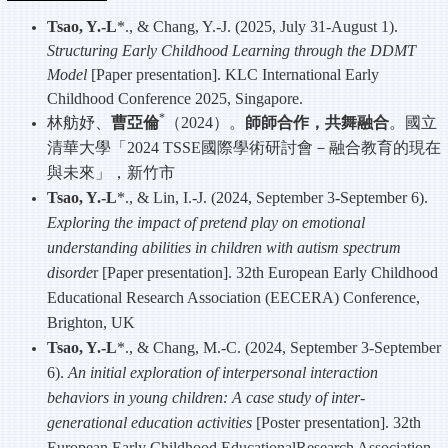
Tsao, Y.-L
*., & Chang, Y.-J. (2025, July 31-August 1).
Structuring Early Childhood Learning through the DDMT
Model
[Paper presentation]. KLC International Early
Childhood Conference 2025, Singapore.
*
林舫妤、
曹亞倫
（
2024
）。
師師合作，共舞融合
。國立
清華大學「
2024 TSSE
國際學術研討會－融合教育的現在
與未來」，新竹市
Tsao, Y.-L
*., & Lin, I.-J. (2024, September 3-September 6).
Exploring the impact of pretend play on emotional
understanding abilities in children with autism spectrum
disorde
r [Paper presentation]. 32th European Early Childhood
Educational Research Association (EECERA) Conference,
Brighton, UK
Tsao, Y.-L
*., & Chang, M.-C. (2024, September 3-September
6).
An initial exploration of interpersonal interaction
behaviors in young children: A case study of inter-
generational education activities
[Poster presentation]. 32th
European Early Childhood EducationalResearch Association