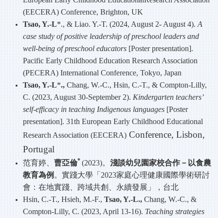
(EECERA) Conference, Brighton, UK
Tsao, Y.-L
*., & Liao. Y.-T. (2024, August 2- August 4).
A
case study of positive leadership of preschool leaders and
well-being of preschool educators
[Poster presentation].
Pacific Early Childhood Education Research Association
(PECERA) International Conference, Tokyo, Japan
Tsao, Y.-L
*
.,
Chang, W.-C., Hsin, C.-T., & Compton-Lilly,
C. (2023, August 30-September 2).
Kindergarten teachers’
self-efficacy in teaching Indigenous languages
[Poster
presentation]. 31th European Early Childhood Educational
Conference, Lisbon,
Research Association (EECERA)
Portugal
*
范育婷、
曹亞倫
(2023)
。
淺談幼兒園家校合作－以食農
教育為例
。實踐大學「
2023
家庭心理健康國際學術研討
會：在地實踐、跨域共創、永續發展」，台北
Hsin, C.-T., Hsieh, M.-F.,
Tsao, Y.-L.,
Chang, W.-C., &
Compton-Lilly, C. (2023, April 13-16).
Teaching strategies