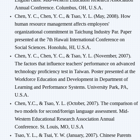
Annual Conference. Columbus, OH, U.S.A.
Chen, Y. C., Chen, Y. C., & Tsao, Y. L. (May, 2008). How
human resource management affects employees'
organizational commitment in Taichung Industry Par. Paper
presented at the 7th Hawaii International Conference on
Social Sciences. Honolulu, HI, U.S.A.
Chen, Y. C., Chen, Y. C., & Tsao, Y. L. (November, 2007).
The factors that influence teachers' performance on advanced
technology proficiency test in Taiwan. Poster presented at the
Workforce Education and Development in Department of
Learning and Performance Systems. University Park, PA,
U.S.A.
Chen, Y.C., & Tsao, Y. L. (October, 2007). The comparison of
two models for second/foreign language assessment. Mid-
Western Educational Research Association Annual
Conference. St. Louis, MO, U.S.A
Tsao, Y. L., & Tsai, Y. W. (January, 2007). Chinese Parents