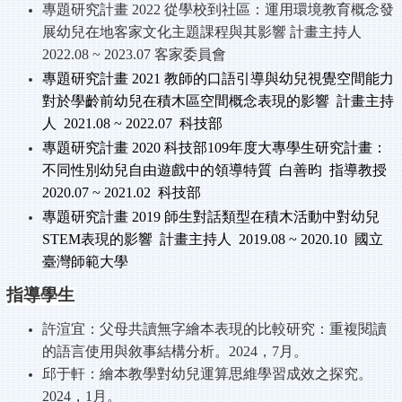
專題研究計畫 2022
從學校到社區：運用環境教育概念發
展幼兒在地客家文化主題課程與其影響
計畫主持人
2022.08 ~ 2023.07
客家委員會
專題研究計畫 2021
教師的口語引導與幼兒視覺空間能力
對於學齡前幼兒在積木區空間概念表現的影響
計畫主持
人 2021.08 ~ 2022.07
科技部
專題研究計畫 2020
科技部109
年度大專學生研究計畫：
不同性別幼兒自由遊戲中的領導特質
白善昀
指導教授
2020.07 ~ 2021.02
科技部
專題研究計畫 2019
師生對話類型在積木活動中對幼兒
STEM
表現的影響
計畫主持人 2019.08 ~ 2020.10
國立
臺灣師範大學
指導學生
許渲宜：父母共讀無字繪本表現的比較研究：重複閱讀
的語言使用與敘事結構分析。2024
，7
月。
邱于軒：繪本教學對幼兒運算思維學習成效之探究。
2024
，1
月。