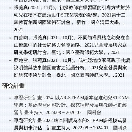
張菀真(2021
，11
月)
。初探教師在學習區的引導方式對於
幼兒在積木搭建活動中STEM
表現的影響。2021
第十二
屆教育創新國際學術研討會
。新竹：國立清華大學。,
2021
白善昀、張菀真(2021
，10
月)
。不同領導風格之幼兒在自
由遊戲中的社會網絡與領導策略。2021
兒童發展與家庭
研究學術研討會。臺北：國立臺灣師範大學。, 2021
蘇楚雲、張菀真(2021
，10
月)
。低社經地位家庭親子共讀
說明體與故事體圖畫書之話語分析。2021
兒童發展與家
庭研究學術研討會。臺北：國立臺灣師範大學。, 2021
研究計畫
專題研究計畫 2024
以AR-STEAM
繪本促進幼兒STEAM
學習：基於學習內容設計、探究課程發展與教師社群經
營
計畫主持人 2024.08 ~ 2026.07
國科會
專題研究計畫 2022
繪本閱讀為本的STEAM
課程模式發
展與初步評估
計畫主持人 2022.08 ~ 202
4
.0
1
國科會