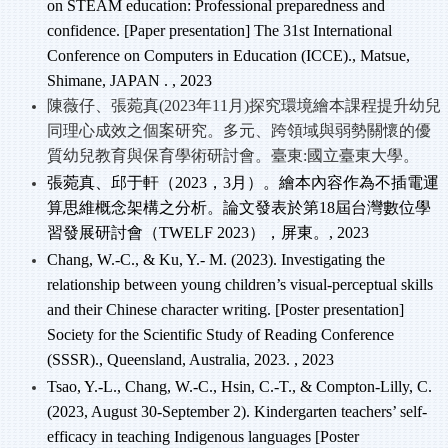
on STEAM education: Professional preparedness and
confidence. [Paper presentation] The 31st International
Conference on Computers in Education (ICCE)., Matsue,
Shimane, JAPAN . , 2023
陳薇仔、張菀真(2023
年11
月)
探究環境繪本課程提升幼兒
同理心成效之個案研究。多元、跨領域與弱勢關懷的優
質幼兒教育與保育學術研討會。臺東:
國立臺東大學。
張菀真、邱于軒（2023
，3
月）。繪本內容作為不插電運
算思維概念架構之分析。論文發表於第18
屆台灣數位學
習發展研討會（TWELF 2023
），屏東。, 2023
Chang, W.-C., & Ku, Y.- M. (2023). Investigating the
relationship between young children’s visual-perceptual skills
and their Chinese character writing. [Poster presentation]
Society for the Scientific Study of Reading Conference
(SSSR)., Queensland, Australia, 2023. , 2023
Tsao, Y.-L., Chang, W.-C., Hsin, C.-T., & Compton-Lilly, C.
(2023, August 30-September 2). Kindergarten teachers’ self-
efficacy in teaching Indigenous languages [Poster