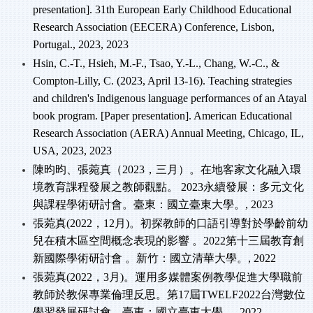
presentation]. 31th European Early Childhood Educational
Research Association (EECERA) Conference, Lisbon,
Portugal., 2023, 2023
Hsin, C.-T., Hsieh, M.-F., Tsao, Y.-L., Chang, W.-C., &
Compton-Lilly, C. (2023, April 13-16). Teaching strategies
and children's Indigenous language performances of an Atayal
book program. [Paper presentation]. American Educational
Research Association (AERA) Annual Meeting, Chicago, IL,
USA, 2023, 2023
陳昀昀、張菀真（2023
，三月）。在地客家文化融入環
境教育課程發展之教師觀點。 2023
永續發展：多元文化
與課程學術研討會。臺東：國立臺東大學。, 2023
張菀真(2022
，12
月)
。初探教師的口語引導對於學齡前幼
兒在積木區空間概念表現的影響
。2022
第十三屆教育創
新國際學術研討會
。新竹：國立清華大學。, 2022
張菀真(2022
，3
月)
。運用多媒體案例教學促進大學職前
教師於教保專業倫理反思。第17
屆TWELF2022
台灣數位
學習發展研討會。臺東：國立臺東大學。, 2022