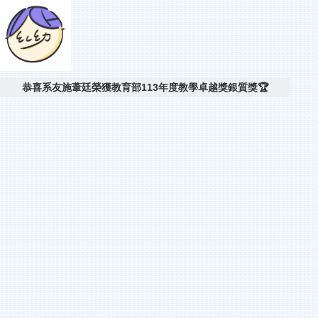
恭喜系友施葦廷榮獲教育部113年度教學卓越獎銀質獎🏆