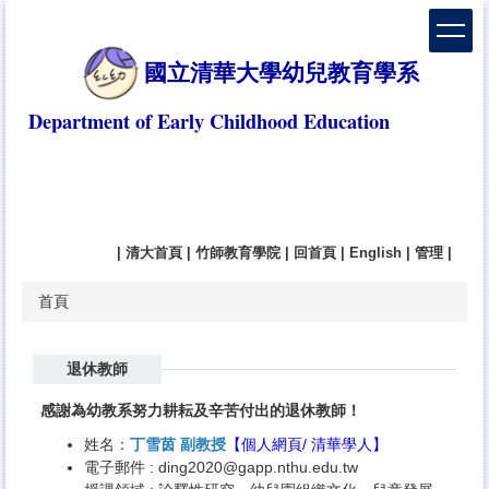
跳
到
主
國立清華大學幼兒教育學系
要
內
Department of Early Childhood Education
容
區
|
清大首頁
|
竹師教育學院
|
回首頁
|
English
|
管理
|
首頁
退休教師
感謝為幼教系努力耕耘及辛苦付出的退休教師！
姓名：
丁雪茵 副教授
【
個人網頁
/
清華學人
】
電子郵件 :
ding2020@gapp.nthu.edu.tw