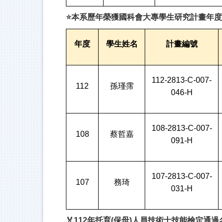
⭐
本系歷年榮獲國科會大專學生研究計畫年度
年度
學生姓名
計畫編號
112-2813-C-007-
112
孫瑾霈
046-H
108-2813-C-007-
108
蔡哲嘉
091-H
107-2813-C-007-
107
務琦
031-H
🏅
112
年托育(保母)人員技術士技能檢定通過