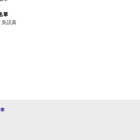
名單
、吳語真
公室