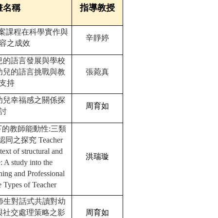
畫名稱
指導教授
方案課程在科學實作與
辛靜婷
容之成效
兒的語言發展與學校
幼兒的語言挑戰與教
張菀真
支持
幼兒幸福感之關係探
周育如
討
的教師能動性:三類
之探究 Teacher
ext of structural and
洪瑞璇
: A study into the
ning and Professional
e Types of Teacher
師生對話式共讀對幼
與社交處理策略之影
周育如