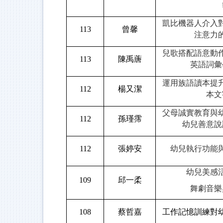
凱比機器人介入
113
曾馨
注意力
兒歌搭配語意動
113
陳禹蓎
英語詞彙
運用族語讀本提
112
楊又潔
本文
父母誠實教育與
112
孫瑾霈
幼兒善意說
112
張婷安
幼兒執行功能
幼兒美感
109
邱一柔
舞劇音樂
108
蔡哲嘉
工作記憶訓練對