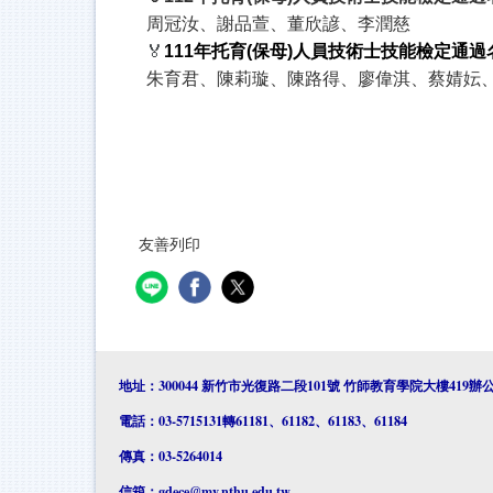
周冠汝、謝品萱、董欣諺、李潤慈
🏅
111
年托育(保母)人員技術士技能檢定通過
朱育君、陳莉璇、陳路得、廖偉淇、蔡婧妘
友善列印
地址：300044 新竹市光復路二段101號 竹師教育學院大樓419辦
電話：03-5715131轉61181、61182、61183、61184
傳真：03-5264014
信箱：
gdece@my.nthu.edu.tw