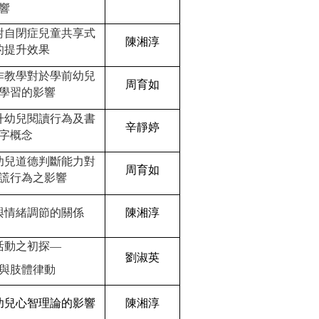
響
對自閉症兒童共享式
陳湘淳
的提升效果
作教學對於學前幼兒
周育如
學習的影響
升幼兒閱讀行為及書
辛靜婷
字概念
幼兒道德判斷能力對
周育如
謊行為之影響
與情緒調節的關係
陳湘淳
活動之初探—
劉淑英
與肢體律動
幼兒心智理論的影響
陳湘淳