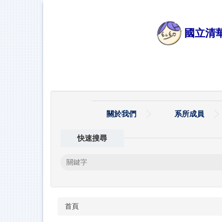
跳
到
主
國立清
要
內
容
區
關於我們
系所成員
快速搜尋
首頁