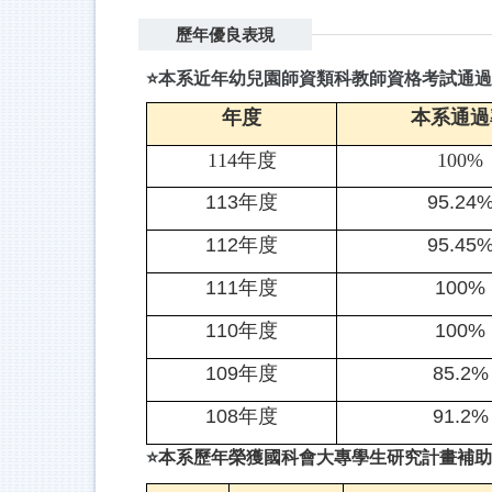
歷年優良表現
⭐
本系近年幼兒園師資類科教師資格考試通過
年度
本系通過
114
年度
100%
113
年度
95.24
112
年度
95.45
111
年度
100%
110
年度
100%
109
年度
85.2%
108
年度
91.2%
⭐
本系歷年榮獲國科會大專學生研究計畫補助