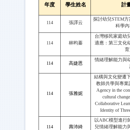
年度
學生姓名
計
探討幼兒STEM
114
張譯云
科學內
台灣移民家庭幼
114
林昀蓁
適應：第三文化
育
情緒理解能力與
114
高
婕恩
結構與文化變遷下
教師共學與專業認同
Agency in the cont
114
張雅妮
cultural change
Collaborative Lear
Identity of Thre
以ABC模型進行
114
壽沛綺
兒情緒理解能力