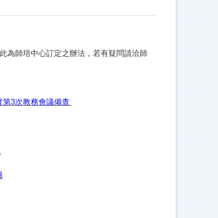
此為師培中心訂定之辦法，若有疑問請洽師
度第
3
次教務會議備查
過
過