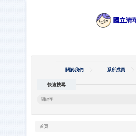
跳
到
主
國立清
要
內
容
區
關於我們
系所成員
快速搜尋
首頁