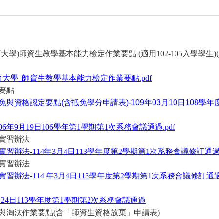
育大學
)
師資生教學基本能力檢定作業要點
(
適用
102-105
入學學生
)(
育大學
_
師資生教學基本能力檢定作業要點
.pdf
要點
免與資格認定要點
(
含抵免學分申請表
)-109
年
03
月
10
日
108
學年
06
年
9
月
19
日
106
學年第
1
學期第
1
次系務會議通過
.pdf
實習辦法
實習辦法
-114
年
3
月
4
日
113
學年度第
2
學期第
1
次系務會議修訂通
實習辦法
實習辦法
-114
年
3
月
4
日
113
學年度第
2
學期第
1
次系務會議修訂通
月
24
日
113
學年度第
1
學期第
2
次系務會議通過
與淘汰作業要點
(
含「師資生資格放棄」申請表
)