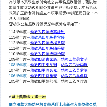
為鼓勵本系學生參與幼教公共事務服務活動，藉以增
加學生關懷幼教相關公共事務與行動勇氣，本系退休
教師許玉齡老師特設立本項畢業獎(申請適用對象：本
系大四同學)。
🏆幼教公益服務行動獎歷年獲獎名單如下：
114學年度---
幼教系四年級
高婕恩
113學年度--
-
幼教系四年級
蔡宜臻
112學年度---
幼教系四年級楊又潔
111學年度---
幼教系四年級陳采楹
110學年度---
幼教系四年級李怡潔
109學年度---
幼教四清古家綺
、
幼教四華蘇文芊
108學年度
---
幼教四甲巫采珊
、
幼教四乙游季璇
107學年度---
幼教四甲許智嘉
、
幼教四乙吳孟諭
106
學年度
---
幼教四甲蔡雅安
、
幼教四乙吳佩庭
105學年度---幼教四甲陳郁儒、幼教四乙李玟逸
⭐
系上獎學金：碩士班
國立清華大學幼兒教育學系碩士班新生入學獎學金獎