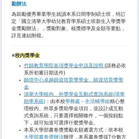
勵辦法
為鼓勵優秀畢業學生就讀本系日間學制碩士班，特訂
定「國立清華大學幼兒教育學系碩士班新生入學獎學
金獎勵辦法」，獎勵對象、核獎標準及金額等要點，
詳見連結附檔。
⭐
校內獎學金
竹師教育學院各項獎學金申請及說明
(請務必依
系所初審日期送件)
師培中心卓越師資培育獎學金、師資培育獎學
金
清華大學校內、外獎學金互動式查詢系統
(清華
助學系統)
：由本校
學務處－生活輔導組
精心整
理校內、外眾多獎助學金項目，並設計成互動
式查詢系統，只要選擇相關條件，一個按鈕點
下，就可知道可選擇什麼獎學金。
本系大學部書卷獎獎勵名額遴選方式：依本校
大學部書卷奬辦法
辦理，本系書卷獎採T分數方