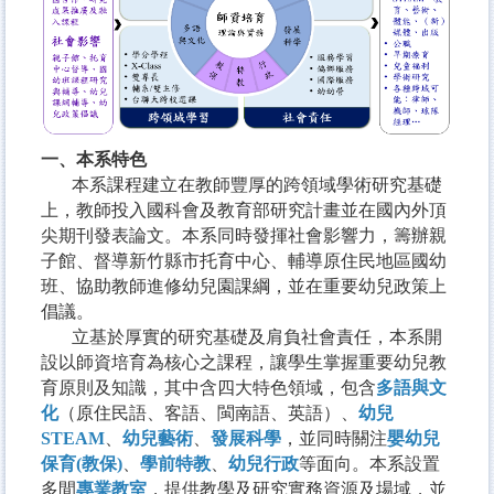
一、本系特色
本系課程建立在教師豐厚的跨領域學術研究基礎
上，教師投入國科會及教育部研究計畫並在國內外頂
尖期刊發表論文。本系同時發揮社會影響力，籌辦親
子館、督導新竹縣市托育中心、輔導原住民地區國幼
班、協助教師進修幼兒園課綱，並在重要幼兒政策上
倡議。
立基於厚實的研究基礎及肩負社會責任，本系開
設以師資培育為核心之課程，讓學生掌握重要幼兒教
育原則及知識，其中含四大特色領域，包含
多語與文
化
（原住民語、客語、閩南語、英語）、
幼兒
STEAM
、
幼兒藝術
、
發展科學
，並同時關注
嬰幼兒
保育(教保)
、
學前特教
、
幼兒行政
等面向。本系設置
多間
專業教室
，提供教學及研究實務資源及場域，並