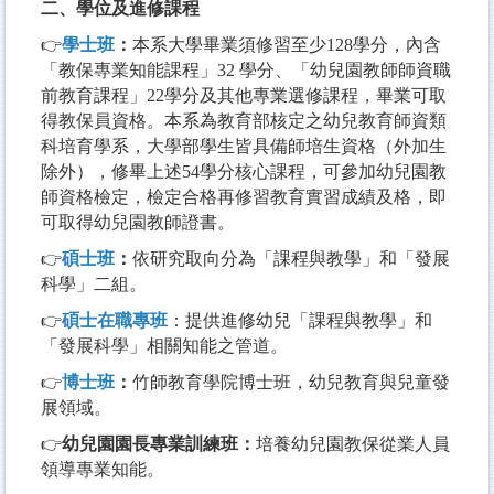
二、學位及進修課程
👉
學士班
：
本系大學畢業須修習至少128學分，內含
「教保專業知能課程」32 學分、「幼兒園教師師資職
前教育課程」22學分及其他專業選修課程，畢業可取
得教保員資格。本系為教育部核定之幼兒教育師資類
科培育學系，大學部學生皆具備師培生資格（外加生
除外），修畢上述54學分核心課程，可參加幼兒園教
師資格檢定，檢定合格再修習教育實習成績及格，即
可取得幼兒園教師證書。
👉
碩士班
：
依研究取向分為「課程與教學」和「發展
科學」二組。
👉
碩士在職專班
：提供進修幼兒「課程與教學」和
「發展科學」相關知能之管道。
👉
博士班
：
竹師教育學院博士班，幼兒教育與兒童發
展領域。
👉
幼兒園
園長專業訓練班：
培養幼兒園教保從業人員
領導專業知能。