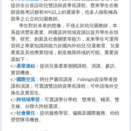
提供全台首設幼兒雙語師資專長課程。歷來學生在教
師資格考試都有90%以上的通過率，也多人錄取極為
競爭之公立幼兒園教師。
學生對於未來的想像，不僅止於幼兒園教師，本
系提供豐富產業、跨國及跨領域資源以提升學生在領
導、研究、創新及社會關懷等能力，未來學生可運用
習得之專業知識與能力於國內外幼兒/兒童教育、兒童
產業及其他專業領域，創造無限跨域的可能。重要資
源如下：
👉
產業連結
：提供兒童產業相關課程、演講、參訪、
實習機會。
👉
國際交流
：聘任尹書田講座、Fulbright資深學者授
課和演講；可選讀雙語師資專長課程；可申請海外交
換生及實習生。
👉
跨領域學習
：可選讀學分學程、雙專長、輔系、雙
主修、台聯大跨校選課。
👉
社會責任
：提供服務學習、偏鄉及國際服務、幼幼
營營隊等機會。