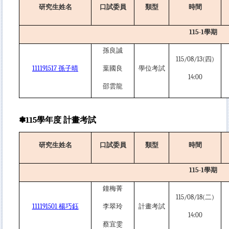
研究生姓名
口試委員
類型
時間
115-1
學期
孫良誠
115/08/13(
四
)
111191517
孫子晴
葉國良
學位考試
14:00
邵雲龍
✽
115
學年度
計畫考試
研究生姓名
口試委員
類型
時間
115-1
學期
鐘梅菁
115/08/18(
二
)
111191501
楊巧鈺
李翠玲
計畫考試
14:00
蔡宜雯