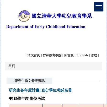
跳
到
主
國立清華大學幼兒教育學系
要
內
Department of Early Childhood Education
容
區
|
清大首頁
|
竹師教育學院
|
回首頁
|
English
|
管理
|
首頁
研究生論文發表資訊
研究生各年度計畫口試
/
學位考試名冊
✽
115
學年度
學位考試