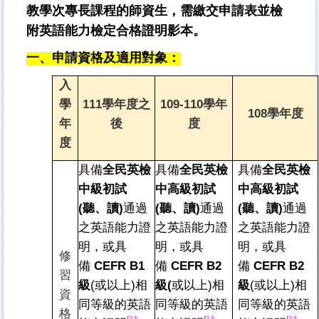
教學次專長課程的師資生，需繳交申請表並檢
附英語能力檢定合格證明影本。
一、申請資格及適用對象：
入
學
111
學年度之
109-110
學年
108
學年度
年
後
度
度
具備
全民英檢
具備
全民英檢
具備
全民英檢
中級初試
中高級初試
中高級初試
(聽、讀)
通過
(聽、讀)
通過
(聽、讀)
通過
之英語能力證
之英語能力證
之英語能力證
明，或具
明，或具
明，或具
修
備
CEFR B1
備
CEFR B2
備
CEFR B2
習
級
(或以上)相
級(
或以上)相
級
(或以上)相
資
同等級的英語
同等級的英語
同等級的英語
格