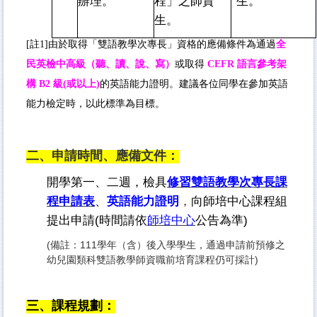
辦理。
程」之師資
生。
生。
[註1]由於取得「雙語教學次專長」資格的應備條件為通過
全
民英檢中高級（聽、讀、說、寫）
或取得
CEFR 語言參考架
構 B2 級(或以上)
的英語能力證明。建議各位同學在參加英語
能力檢定時，以此標準為目標。
二、
申請時間、應備文件：
開學第一、二週，檢具
修習雙語教學次專長課
程申請表
、
英語能力證明
，
向師培中心課程組
提出申請(時間請依
師培中心
公告為準)
(備註：111學年（含）後入學學生，通過申請前預修之
幼兒園類科雙語教學師資職前培育課程仍可採計)
三、課程規劃：