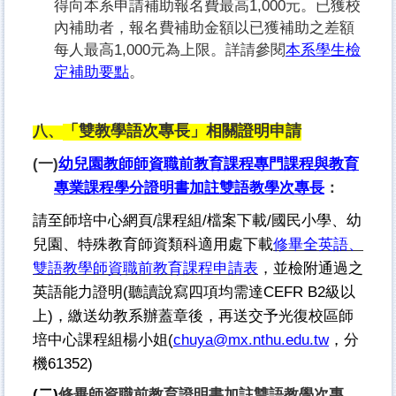
得向本系申請補助報名費最高1,000元。已獲校
內補助者，報名費補助金額以已獲補助之差額
每人最高1,000元為上限。詳請參閱
本系學生檢
定補助要點
。
「雙教學語次專長」
相關證明申請
八、
(
一)
幼兒園教師師資職前教育課程專門課程與教育
專業課程學分證明書加註雙語教學次專長
：
請至師培中心網頁/課程組/檔案下載/國民小學、幼
兒園、特殊教育師資類科適用處下載
修畢全英語、
雙語教學師資職前教育課程申請表
，並檢附通過之
英語能力證明(聽讀說寫四項均需達CEFR B2級以
上)，繳送幼教系辦蓋章後，再送交予光復校區師
培中心課程組楊小姐(
chuya@mx.nthu.edu.tw
，分
機61352)
(
二)
修畢師資職前教育證明書加註雙語教學次專