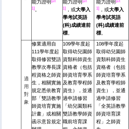
[
註
[
註
[
註
能力證明
能力證明
能力證明
1]
1]
1]
。
，或
大學入
，或
大學入
學考試英語
學考試英語
(科)成績達前
(科)成績達前
標
。
標
。
修業適用自
109
學年度起
108
學年度起
111學年度起
取得幼兒園師
取得幼兒園師
取得修習雙語
資類科師資生
資類科師資生
教學次專長課
資格者（包括
資格者（包括
程資格之師資
師資培育學系
師資培育學系
適
生，相關實施
及教育學程師
及教育學程師
用
規定悉依教育
資生），並通
資生），並通
對
部「雙語教學
過申請修習
過申請修習
象
師資培育實施
「幼兒園類科
「全英語教學
計畫」或相關
雙語教學師資
師資培育課
函示意旨規定
職前培育課
程」之師資