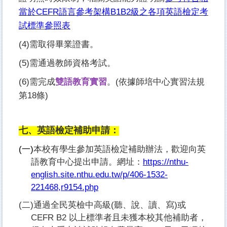
當於CEFR語言參考架構B1B2級之各項英語檢定考
試標準參照表
(4)
需取得畢業證書。
(5)
需通過教師資格考試。
(6)
需完成
雙語教育實習
。(依據師培中心實習法規
第18條)
七、英語檢定補助申請：
(
一)
本校有學生參加英語檢定補助辦法，歡迎向英
語教育中心提出申請。網址：
https://nthu-
english.site.nthu.edu.tw/p/406-1532-
221468,r9154.php
(
二)通過全民英檢中高級(聽、說、讀、寫)或
CEFR B2 以上標準者且未獲本校其他補助者，