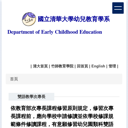
跳
到
主
國立清華大學幼兒教育學系
要
內
Department of Early Childhood Education
容
區
|
清大首頁
|
竹師教育學院
|
回首頁
|
English
|
管理
|
首頁
雙語教學次專長
依教育部次專長課程修習原則規定，修習次專
長課程前，應向學校申請修讀並依學校修課規
範條件修讀課程，有意願修習幼兒園類科雙語