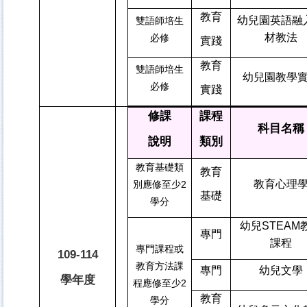
教育
幼兒園英語融
雙語師培生
材教法
必修
實踐
教育
雙語師培生
幼兒園教學
必修
實踐
修課
課程
科目名稱
說明
類別
教育基礎類
教育
教育心理
別應修至少2
基礎
學分
幼兒STEAM
專門
課程
專門課程或
109-114
教育方法課
專門
幼兒文學
學年度
程應修至少2
教育
學分