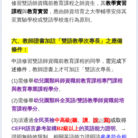
修習雙
語師資職前教育課程
之師資生，其
教學實習
課程
與
教育實習
，應由師資培育之大學輔導安排其
至實驗學校或雙語學校進行為原則。
六、
教師證書加註「雙語教學次專長」之應備
條件：
申請修習雙語師資職前教育課程的同學，
需完成下
述條件
，教師證書上才可加註「雙語次專長」
(1)
需修畢
幼兒園類科師資職前教育課程專門課程
與教育專業課程學分
。
(2)
需修畢
幼兒園類科全英語/雙語教學師資職前培
育課程學分
。
(3)
須通過
全民英檢
中高級(
聽、讀、
說、寫)
或取得
CEFR
語言參考架構
B2
級以上
的英語能力證明
。→
證明無時效限制，相關英語能力證明請
參考符合相