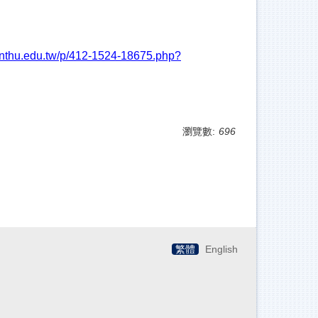
te.nthu.edu.tw/p/412-1524-18675.php?
瀏覽數:
696
繁體
English