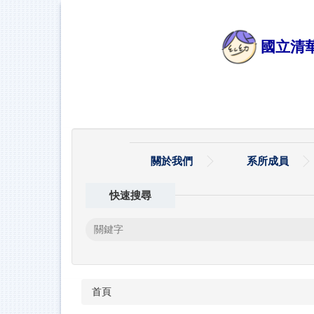
跳
到
主
國立清
要
內
容
區
關於我們
系所成員
快速搜尋
首頁