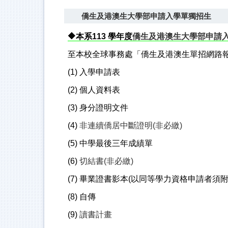
僑生及港澳生大學部申請入學單獨招生
🔶
本系
113
學年度
僑生及港澳生大學部申請
至本校全球事務處「僑生及港澳生單招網路
(1)
入學申請表
(2)
個人資料表
(3)
身分證明文件
(4)
非連續僑居中斷證明(非必繳)
(5)
中學最後三年成績單
(6)
切結書(非必繳)
(7)
畢業證書影本(以同等學力資格申請者須附
(8)
自傳
(9)
讀書計畫