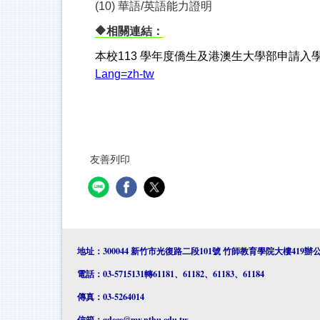
(10)
華語/英語能力證明
🔶
相關連結：
本校113 學年度僑生及港澳生大學部申請
Lang=zh-tw
友善列印
地址：300044 新竹市光復路二段101號 竹師教育學院大樓419辦
電話：03-5715131轉61181、61182、61183、61184
傳真：03-5264014
信箱：
gdece@my.nthu.edu.tw