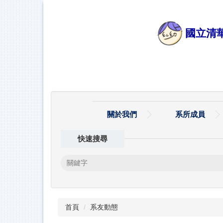
跳
到
主
國立清
要
內
容
區
關於我們
系所成員
快速搜尋
首頁
系友動態