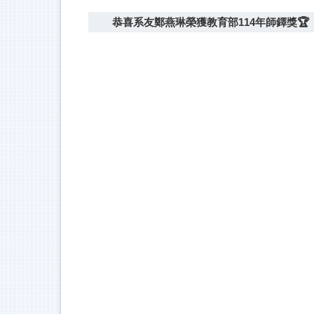
恭喜系友鄭燕琳榮獲教育部114年師鐸獎🏆