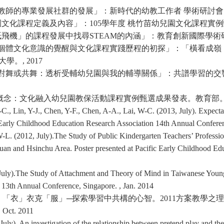
教師的專業發展社群的發展」：新時代的幼教工作者
學術研討會
園文化課程定義及內容」：
105
學年度
桃竹苗幼兒園文化課程實例
紙飛機」的課程發展中找尋
STEAM
的內涵」：教育創新國際學術
個體文化意識的覺醒與文化課程實踐歷程的初探」：「橫看成嶺
大學。
, 2017
對舞或共舞：透析受輔幼兒園與我的輔導關係」：共譜學習的交
概念：文化融入幼兒園教保活動課程實例甄選成果發表。教育部
Lin, Y-J., Chen, Y-F., Chen, A-A., Lai, W-C. (2013, July). Expectat
ic Early Childhood Education Research Association 14th Annual Confere
 (2012, July).The Study of Public Kindergarten Teachers’ Profession
an and Hsinchu Area. Poster presented at Pacific Early Childhood Ed
).The Study of Attachment and Theory of Mind in Taiwanese Young Ch
13th Annual Conference, Singapore. , Jan. 2014
。「衣」衣克「服」─探索學習中共構的心智。
2011
方案教學之理
, Oct. 2011
). An investigation of the relationship between pretend play and the