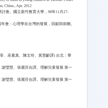
u, China., Apr. 2012
研討會。國立新竹教育大學，
98
年
11
月
27-
屆年會：心理學在台灣的發展，回顧與前瞻。
苓、巫素真、陳文玲、黃慧齡譯
)
台北：華
、謝瑩慧、張麗芬合譯。理解兒童發展
第一
、謝瑩慧、張麗芬合譯。理解兒童發展
第一