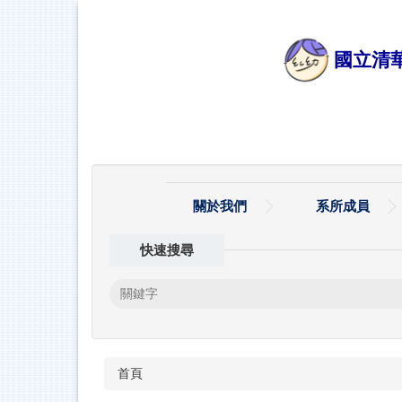
跳
到
主
國立清
要
內
容
區
關於我們
系所成員
快速搜尋
首頁