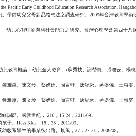
f the Pacific Early Childhood Education Research Association, Hangzho
)
。學前幼兒父母對品格想法之調查研究。
2009
年台灣教育學術
）。幼兒心智理論與利社會能力之研究。台灣心理學會第四十八
幼兒教育概論：幼兒全人教育。
(
蘇秀枝、謝瑩慧、張瓊云、楊曉
、鍾雅惠、陳文玲、蔡嫦娟、簡言軒、唐紀絜、蔣姿儀、王惠姿
、鍾雅惠、陳文玲、蔡嫦娟、簡言軒、唐紀絜、蔣姿儀、王惠姿
情緒調節。國教世紀，
216
，
15-24
，
2011/09
。
的孩子。
Hess Kids
，
18
，
35
，
2011/09
。
談幼教系學生的畢業後出路。晨風，
27
，
27-31
，
2009/08
。