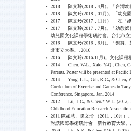
2018
陳文玲
(2018
，
4
月
)
。「台灣幼
2018
陳文玲
(2018
，
01
月
)
。「幼兒
2017
陳文玲
(2017
，
11
月
)
。「在「
2017
陳文玲
(2017
，
7
月
)
。「幼教師
幼兒園文化課程學術研討會。台北市立
2016
陳文玲
(2016
，
6
月
)
。「獨舞、
北市立大學。
, 2016
2016
陳文玲
(2016.11
月
)
。文化課程
2014 Chen, W-L., Xaio, Y-Q., Chen, C-C., 
Parents. Poster will be presented at Pacif
2014 Yang, L-L., Gih, R-C., & Chen, W-L.
Curriculum of Exercise and Games in Taoyu
Conference, Singapore., Jan. 2014
2012 Lu, T-C., & Chen.* W-L. (2012, July
Childhood Education Research Association 
2011
陳如慧、陳文玲
（
2011
，
10
月）
對話國際學術研討會，新竹教育大學。
2009 Lin, S-R., & Chen,* W-L. (2010, July