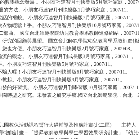
的數學概念發展
。小朋友巧連智月刊快樂版
5
月號巧家庭，
2007
股的方法。小朋友巧連智月刊快樂版
1
月號巧家庭，
2007/11
。
說話的禮貌。
小朋友巧連智月刊快樂版
7
月號巧家庭，
2007/11
。
脫衣物輕鬆上手。小朋友巧連智月刊快樂版
10
月號巧家庭，
2007/
二部曲。
國立台北師範學院幼兒教育學系教師進修網站，
2007/1
』研究的回顧與展望。
國立台北師範學院幼兒教育學系教師進修
，您也方便。小朋友巧連智月刊快樂版
2
月號巧家庭，
2009/08
。
輪流的觀念。
小朋友巧連智月刊成長版
3
月號巧家庭，
2007/11
。
手。小朋友巧連智月刊快樂版
5
月號巧家庭，
2007/11
。
不騙人喔！小朋友巧連智月刊快樂版
6
月號巧家庭，
2007/11
。
小教起。小朋友巧連智月刊快樂版
9
月號巧家庭，
2007/11
。
自發的好習慣。
小朋友巧連智月刊學習版
10
月號巧家庭，
2007/11
稚園轉型之研究。未發表之研究手稿
.
國立台北師範學院，台北，
兒園教保活動課程暫行大綱輔導及推廣計畫
(
北二區
)
主持人
2
學增能計畫－「提昇教師教學與學生學習效果研究計畫」「幼兒