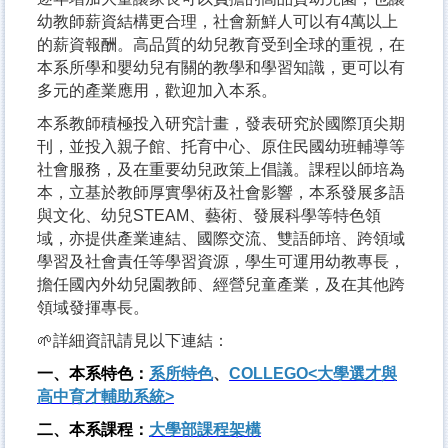
幼教師薪資結構更合理，社會新鮮人可以有4萬以上
的薪資報酬。高品質的幼兒教育受到全球的重視，在
本系所學和嬰幼兒有關的教學和學習知識，更可以有
多元的產業應用，歡迎加入本系。
本系教師積極投入研究計畫，發表研究於國際頂尖期
刊，並投入親子館、托育中心、原住民國幼班輔導等
社會服務，及在重要幼兒政策上倡議。課程以師培為
本，立基於教師厚實學術及社會影響，本系發展多語
與文化、幼兒STEAM、藝術、發展科學等特色領
域，亦提供產業連結、國際交流、雙語師培、跨領域
學習及社會責任等學習資源，學生可運用幼教專長，
擔任國內外幼兒園教師、經營兒童產業，及在其他跨
領域發揮專長。
🌱
詳細資訊請見以下連結：
一、本系特色：
系所特色
、
COLLEGO<
大學選才與
高中育才輔助系統>
二、本系課程：
大學部課程架構