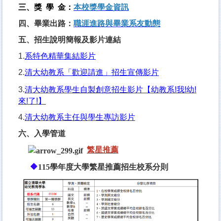
三、獎 學 金：
本校獎學金資訊
四、畢業出路：
職涯進路與
畢業系友動態
五、招生說明簡報及影片連結
1.
系特色精華集結影片
2.
清大幼教系「歡迎請進」招生宣傳影片
3.
清大幼教系學生自製創意招生影片【幼教系!我!幼!
來!了!】
4.
清大幼教系主任與學生專訪影片
六、入學管道
繁星推薦
🔶
115學年度大學繁星推薦招生校系分則