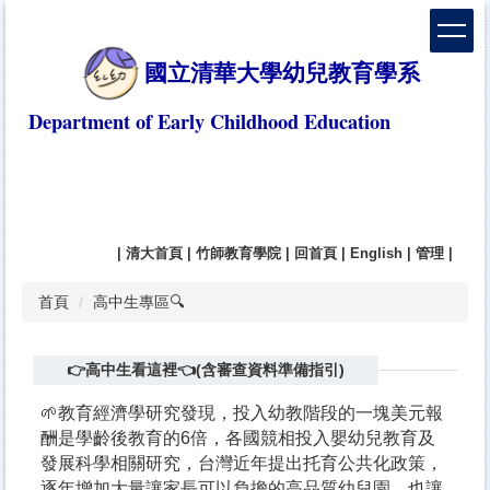
跳
到
主
國立清華大學幼兒教育學系
要
內
Department of Early Childhood Education
容
區
|
清大首頁
|
竹師教育學院
|
回首頁
|
English
|
管理
|
首頁
高中生專區🔍
👉高中生看這裡👈(含審查資料準備指引)
🌱
教育經濟學研究發現，投入幼教階段的一塊美元報
酬是學齡後教育的6倍，各國競相投入嬰幼兒教育及
發展科學相關研究，台灣近年提出托育公共化政策，
逐年增加大量讓家長可以負擔的高品質幼兒園，也讓